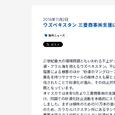
2016年11月2日
ウズベキスタン 三菱商事㈱支援
海外ニュース
21世紀最大の環境問題ともいわれる干上が
湖・アラル海を抱えるウズベキスタン。干
塩害による被害のほか〝砂漠のマングロー
異名を持つサクサウールの疎林さえも薪と
伐されたことで砂漠化が進み、その防止対
務となっています。
オイスカでは本年9月より三菱商事㈱の支
け、同国での砂漠化防止活動を本格的にス
しました。まずは植林のための10万本の苗
のため、カラカルパクスタン州にあるタシ