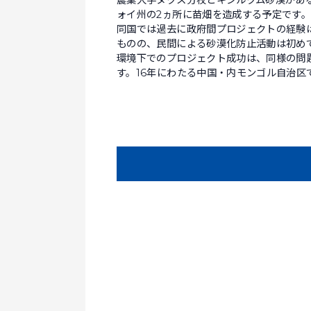
農業大学ヌクス分校とキジルクム砂漠があ
ォイ州の2ヵ所に苗畑を造成する予定です
同国では過去に政府間プロジェクトの経験
ものの、民間による砂漠化防止活動は初めて
環境下でのプロジェクト成功は、同様の問
す。16年にわたる中国・内モンゴル自治