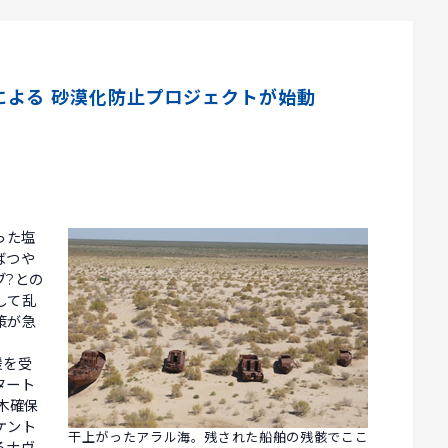
による 砂漠化防止プロジェクトが始動
った塩
ばつや
ブ?との
して乱
策が急
援を受
タート
木確保
ケント
干上がったアラル海。残された船舶の残骸でここ