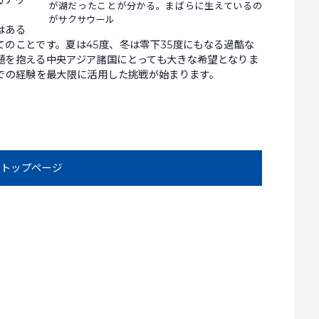
るナヴ
が湖だったことが分かる。まばらに生えているの
。
がサクサウール
はある
のことです。夏は45度、冬は零下35度にもなる過酷な
題を抱える中央アジア諸国にとっても大きな希望となりま
区での経験を最大限に活用した挑戦が始まります。
トップページ