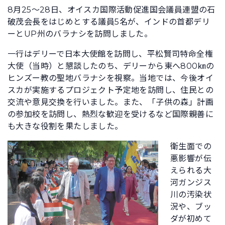
8月25〜28日、オイスカ国際活動促進国会議員連盟の石
破茂会長をはじめとする議員5名が、インドの首都デリ
ーとUP州のバラナシを訪問しました。
一行はデリーで日本大使館を訪問し、平松賢司特命全権
大使（当時）と懇談したのち、デリーから東へ800㎞の
ヒンズー教の聖地バラナシを視察。当地では、今後オイ
スカが実施するプロジェクト予定地を訪問し、住民との
交流や意見交換を行いました。また、「子供の森」計画
の参加校を訪問し、熱烈な歓迎を受けるなど国際親善に
も大きな役割を果たしました。
衛生面での
悪影響が伝
えられる大
河ガンジス
川の汚染状
況や、ブッ
ダが初めて