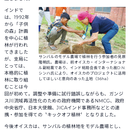
インドで
は、1992年
から「子供
の森」計画
を中心に植
林が行われ
てきました
サンバルのモデル農場で植林を行う参加者の見原
が、支局に
隆明氏。農場は、前オイスカ・インターナショナ
とっては、
ル副総裁であり、インド総局会長であった故D.N.
本格的に植
シンハ氏により、オイスカのプロジェクトに活用
してほしいと意向のあった土地（36ha）
林に取り組
むことは今
回が初めて。調整や準備に試行錯誤しながらも、ガンジ
ス川流域再活性化のための政府機関であるNMCG、政府
中央省庁、日本大使館、JICAインド事務所などとの連
携・参加を得ての〝キックオフ植林〞となりました。
今後オイスカは、サンバルの植林地をモデル農場とし、