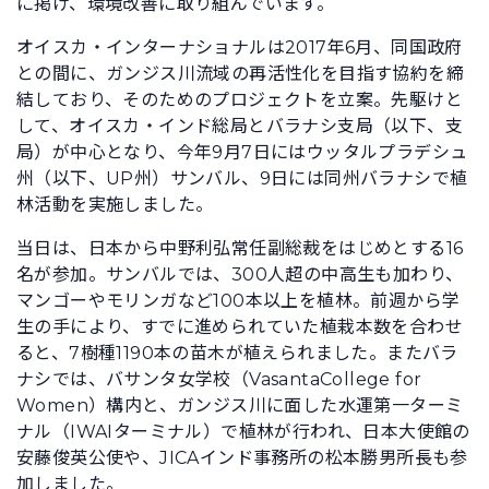
に掲げ、環境改善に取り組んでいます。
オイスカ・インターナショナルは2017年6月、同国政府
との間に、ガンジス川流域の再活性化を目指す協約を締
結しており、そのためのプロジェクトを立案。先駆けと
して、オイスカ・インド総局とバラナシ支局（以下、支
局）が中心となり、今年9月7日にはウッタルプラデシュ
州（以下、UP州）サンバル、9日には同州バラナシで植
林活動を実施しました。
当日は、日本から中野利弘常任副総裁をはじめとする16
名が参加。サンバルでは、300人超の中高生も加わり、
マンゴーやモリンガなど100本以上を植林。前週から学
生の手により、すでに進められていた植栽本数を合わせ
ると、7樹種1190本の苗木が植えられました。またバラ
ナシでは、バサンタ女学校（VasantaCollege for
Women）構内と、ガンジス川に面した水運第一ターミ
ナル（IWAIターミナル）で植林が行われ、日本大使館の
安藤俊英公使や、JICAインド事務所の松本勝男所長も参
加しました。