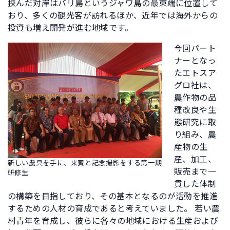
挟んだ対岸はバリ島というジャワ島の最東端に位置して
おり、多くの観光客が訪れるほか、近年では海外からの
投資も増え開発が進む地域です。
今回パート
ナーとなっ
たエトスア
グロ社は、
農作物の品
種改良や生
態研究に取
り組み、農
産物の生
産、加工、
新しい農具を手に、来賓と記念撮影をする第一期
販売まで一
研修生
貫した体制
の構築を目指しており、その基本となるのが活動を推進
するための人材の育成であると考えていました。 若い農
村青年を育成し、彼らに各々の地域における生産および