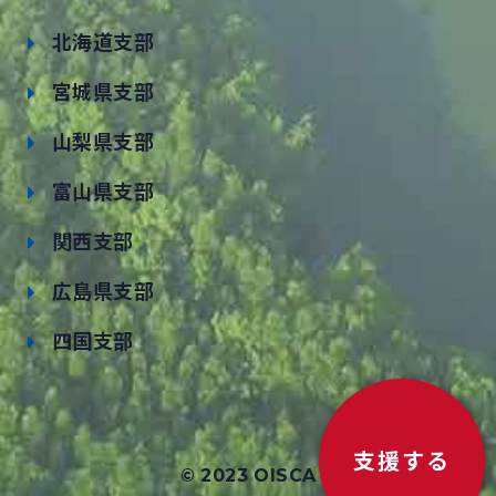
北海道支部
宮城県支部
山梨県支部
富山県支部
関西支部
広島県支部
四国支部
支援する
© 2023 OISCA