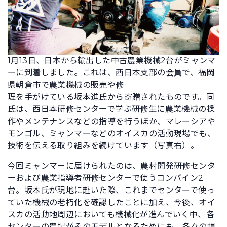
1月13日、日本から輸出した中古農業機械2台がミャンマ
ーに到着しました。これは、西日本支部の会員で、福岡
県朝倉市で農業機械の販売や修
理を手がけている坂本進氏から寄贈されたものです。同
氏は、西日本研修センターで学ぶ研修生に農業機械の操
作やメンテナンスなどの指導を行うほか、マレーシアや
モンゴル、ミャンマーなどのオイスカの活動現場でも、
技術を伝える取り組みを続けています（写真右）。
今回ミャンマーに届けられたのは、農村開発研修センタ
ーおよび農業指導者研修センターで使うコンバイン2
台。坂本氏が現地に赴いた際、これまでセンターで使っ
ていた機械の老朽化を確認したことに加え、今後、オイ
スカの活動地周辺においても機械化が進んでいく中、各
センターの農場がそのモデルとなるためにも、各々の規