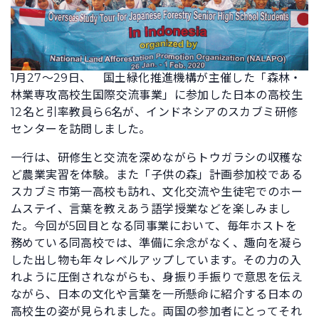
1月27〜29日、 国土緑化推進機構が主催した「森林・
林業専攻高校生国際交流事業」に参加した日本の高校生
12名と引率教員ら6名が、インドネシアのスカブミ研修
センターを訪問しました。
一行は、研修生と交流を深めながらトウガラシの収穫な
ど農業実習を体験。また「子供の森」計画参加校である
スカブミ市第一高校も訪れ、文化交流や生徒宅でのホー
ムステイ、言葉を教えあう語学授業などを楽しみまし
た。今回が5回目となる同事業において、毎年ホストを
務めている同高校では、準備に余念がなく、趣向を凝ら
した出し物も年々レベルアップしています。その力の入
れように圧倒されながらも、身振り手振りで意思を伝え
ながら、日本の文化や言葉を一所懸命に紹介する日本の
高校生の姿が見られました。両国の参加者にとってそれ