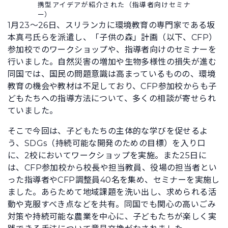
携型アイデアが紹介された（指導者向けセミナ
ー）
1月23〜26日、スリランカに環境教育の専門家である坂
本真弓氏らを派遣し、「子供の森」計画（以下、CFP）
参加校でのワークショップや、指導者向けのセミナーを
行いました。自然災害の増加や生物多様性の損失が進む
同国では、国民の問題意識は高まっているものの、環境
教育の機会や教材は不足しており、CFP参加校からも子
どもたちへの指導方法について、多くの相談が寄せられ
ていました。
そこで今回は、子どもたちの主体的な学びを促せるよ
う、SDGs（持続可能な開発のための目標）を入り口
に、2校においてワークショップを実施。また25日に
は、CFP参加校から校長や担当教員、役場の担当者とい
った指導者やCFP調整員40名を集め、セミナーを実施し
ました。あらためて地域課題を洗い出し、求められる活
動や克服すべき点などを共有。同国でも関心の高いごみ
対策や持続可能な農業を中心に、子どもたちが楽しく実