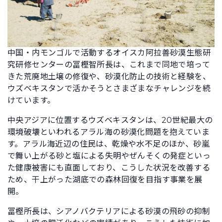
中国・内モンゴルで活動するオイスカ阿拉善砂漠生態研
究研修センターの冨樫智所長は、これまで同地で培って
きた荒廃地土壌の修復や、砂漠化防止の技術と経験を、
ウズベキスタンで活かそうとさまざまなチャレンジを続
けています。
中央アジアに位置するウズベキスタンは、20世紀最大の
環境破壊といわれるアラル海の砂漠化問題を抱えていま
す。アラル海近辺の住民は、乾燥や水不足のほか、砂嵐
で舞い上がる砂と塩による失明やぜんそくの発症といっ
た健康被害にも直面しており、こうした状況を改善する
ため、干上がった湖底での森林回復を目指す事業を展
開。
冨樫所長は、シアノバクテリアによる砂漠の飛砂の抑制