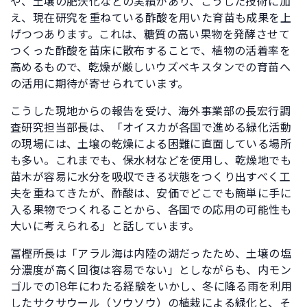
や、土壌の肥沃化などの実績があり、こうした技術に加
え、現在研究を重ねている酢酸を用いた育苗も成果を上
げつつあります。これは、糖質の高い果物を発酵させて
つくった酢酸を苗床に散布することで、植物の活着率を
高めるもので、乾燥が厳しいウズベキスタンでの育苗へ
の活用に期待が寄せられています。
こうした現地からの報告を受け、海外事業部の長宏行調
査研究担当部長は、「オイスカが各国で進める緑化活動
の現場には、土壌の乾燥による困難に直面している場所
も多い。これまでも、保水材などを使用し、乾燥地でも
苗木が容易に水分を吸収できる状態をつくり出すべく工
夫を重ねてきたが、酢酸は、安価でどこでも簡単に手に
入る果物でつくれることから、各国での応用の可能性も
大いに考えられる」と話しています。
冨樫所長は「アラル海は内陸の湖だったため、土壌の塩
分濃度が高く回復は容易でない」としながらも、内モン
ゴルでの18年にわたる経験をいかし、冬に降る雨を利用
したサクサウール（ソウソウ）の植栽による緑化と、そ