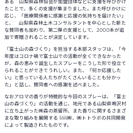
ある 山梨県森林協会が加盟団体などに支援を呼びかけ
たことで、多くの支援が集まりました。また呼びかけに
応じ、「医療関係者に感謝と応援の気持ちを届けたい」
と、 山梨県森林土木コンサルタントを中心とした新た
な賛同者も加わり、第二弾の支援として、2000本が追
加で寄贈されることが決定しています。
「富士山の森づくり」を担当する本部スタッフは、「今
年度はコロナ禍で富士山での活動が全くできなかった
が、森の恵みで誕生したスプレーをこうした形で役立て
られることができてうれしい。また、『何か応援した
い』と思っている人たちがたくさんいることも分かっ
た」と話し、賛同者への感謝を述べました。
なおアロマの香りが特徴的な今回のスプレーは、「富士
山の森づくり」の活動を通じ、地元である山梨県鳴沢村
に立ち上がった㈱森の蒸留所、また香りに関するさまざ
まな取り組みを展開する lilili㈱、㈱トトラボの共同開発
によって製造されたものです。