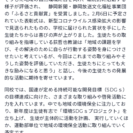
様子が評価され、 静岡新聞・静岡放送文化福祉事業団
の「ふるさと貢献賞」を受賞しました。2月6日に予定さ
れていた表彰式は、新型コロナウイルス感染拡大の影響
で見送られたものの、学校に届けられた賞状を手にした
生徒たちからは喜びの声が上がりました。生徒たちの取
り組みを指導している荻哲也教諭は「地域の課題を学
び、その解決のために自らが行動する姿勢を身につけさ
せたいと考えているが、今回はこれまでの取り組みやそ
うした姿勢を評価していただき、生徒たちにとっても大
きな励みになると思う」と話し、今後の生徒たちの発展
的な活動に期待を寄せています。
同校では、国連が定める持続可能な開発目標（SDGｓ）
の目標達成に向けた、さまざまな取り組みや啓発活動に
力を入れています。中でも地域の環境保全に注力してお
り、新年度は生徒有志で「環境SDGｓプロジェクト」を
立ち上げ、 生徒が主体的に活動を計画、 実行していくほ
か、運動部単位で地域の環境保全活動に取り組んでいく
予定です。