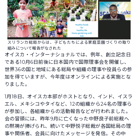
スリランカ総局からは、子どもたちによる家庭菜園づくりの取り
組みについて報告がなされた
オイスカ・インターナショナルでは、例年、創立記念日
である10月6日前後に日本国内で国際理事会を開催し、
世界36の国と地域にある総局や組織の理事や役員らの参
加を得ていますが、今年度はオンラインによる実施とな
りました。
1月18日、オイスカ本部がホストとなり、インド、イスラ
エル、メキシコやタイなど、12の組織から24名の理事ら
が参加し、各組織からの活動報告などが行われました。
会の冒頭には、昨年9月に亡くなった中野良子前総裁へ
の黙祷が捧げられ、続いて中野悦子総裁が各国総局の理
事や関係者、会員に向けたメッセージを発信。その中