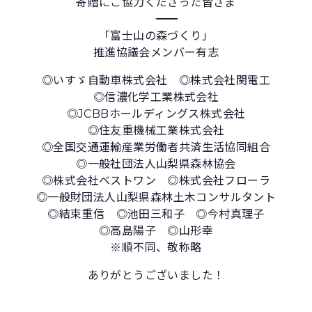
寄贈にご協力くださった皆さま
―――――――――――――――――――――――――――
「富士山の森づくり」
推進協議会メンバー有志
◎いすゞ自動車株式会社 ◎株式会社関電工
◎信濃化学工業株式会社
◎JCBBホールディングス株式会社
◎住友重機械工業株式会社
◎全国交通運輸産業労働者共済生活協同組合
◎一般社団法人山梨県森林協会
◎株式会社ベストワン ◎株式会社フローラ
◎一般財団法人山梨県森林土木コンサルタント
◎結束重信 ◎池田三和子 ◎今村真理子
◎高島陽子 ◎山形幸
※順不同、敬称略
ありがとうございました！