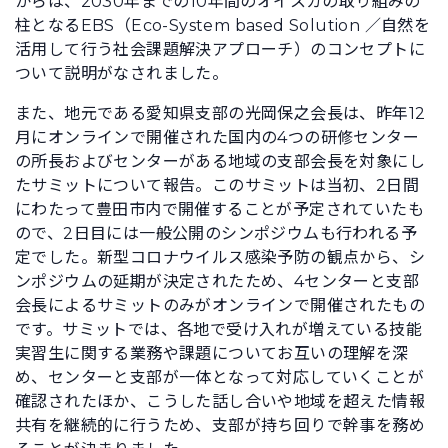
からは、2030年までの10年間のオイスカの取り組みの
柱となるEBS（Eco-System based Solution ／自然を
活用して行う社会課題解決アプローチ）のコンセプトに
ついて説明がなされました。
また、地元である愛知県支部の光岡保之会長は、昨年12
月にオンラインで開催された国内の4つの研修センター
の所長およびセンターがある地域の支部会長を対象にし
たサミットについて報告。このサミットは当初、2日間
にわたって豊田市内で開催することが予定されていたも
ので、2日目には一般公開のシンポジウムも行われる予
定でした。新型コロナウイルス感染予防の観点から、シ
ンポジウムの延期が決定されたため、4センターと支部
会長によるサミットのみがオンラインで開催されたもの
です。サミットでは、各地で受け入れが増えている技能
実習生に関する業務や課題についてお互いの理解を深
め、センターと支部が一体となって対応していくことが
確認されたほか、こうした話し合いや地域を超えた情報
共有を継続的に行うため、支部が持ち回りで幹事を務め