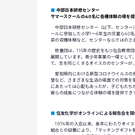
■
中部日本研修センター
サマースクールの40名に各種体験の場を提
中部日本研修センター（以下、センター）で
ールに参加した小学1〜6年生の児童ら40
菜の収穫体験など、センターならではのさ
修養団は、115年の歴史をもつ社会教育
展開しています。青少年事業の一環として
て、志を同じくするオイスカのセンターが
愛知県内における新型コロナウイルスの感
堂など、さまざまな生活の場面での対策を
にあたっては心配もあったが、子どもたち
彼らの成長につながる体験の場を提供でき
■
住友化学がオンラインによる報告会を開
1974年の入会以来、長年にわたりオイ
組合との協働により、「マッチングギフト