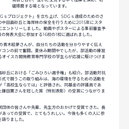
発表し合い、互いに交流する中で理解を深め、切
磋琢磨する場となっています。
Gｓプロジェクト」を立ち上げ、SDGｓ達成のためのさ
中田島砂丘と海岸林の保全を行うために2015年にスタ
にエントリーしました。動画やポスターによる事前審査予
日の発表大会に参加する16校の1校に選ばれました。
の青木絵夢さんが、自分たちの活動を分かりやすく伝え
ソコンの前で奮闘。夏休み期間中でしたが、部活動の練習
るオイスカ開発教育専門学校の学生らが応援に駆けつけま
砂丘における「ごみひろい選手権」も紹介。部活動対抗
形式で競うこの取り組みは、海の環境を守るための活動を
が「高校生ならでは」と評価され、同基金の評議員であ
た鎌田實さんを冠した賞（特別表彰）の受賞につながりま
団体の皆さんや先輩、先生方のおかげで受賞できた。長
があっての受賞で、とてもうれしい。今後も多くの人に参
を語りました。