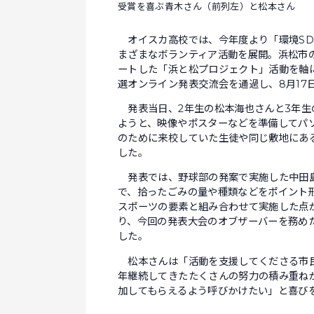
受賞を喜ぶ青木さん（前列左）と松本さん
オイスカ高校では、今年度より「環境SD
まざまなボランティア活動を展開。浜松市の
ートした「浜と松プロジェクト」活動を軸
選オンライン発表交流会を通過し、8月17
発表当日、2年生の松本海也さんと3年生
ようと、映像やポスターなどを準備してパ
のために来校していた生徒や同じ敷地にあ
した。
発表では、野球部の発案で実施した中田島
で、拾ったごみの量や種類などをポイント
スポーツの要素と組み合わせて実施した点
り、今回の発表大会のオブザーバーを務め
した。
松本さんは「活動を支援してくださる市民
年継続してきたたくさんの努力の積み重ね
加してもらえるよう呼びかけたい」と喜び