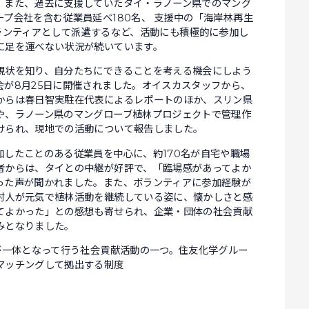
。また、過去に支援していたタイ・ラノーン県でのマング
プ会社を含む従業員延べ180名、 支援中の「海岸林再生
ランティアとして派遣するなど、活動にも積極的に参加し
に足を運べない状況が続いています。
状を知り、自分たちにできることを考える機会にしよう
が8月25日に開催されました。オイスカスタッフから、
からは春日智実駐在代表によるレポートのほか、スリン県
や、ラノーン県のマングローブ植林プロジェクトで管理作
けられ、現地での活動について報告しました。
したことのある従業員を中心に、約170名が自宅や職場
者からは、タイとの中継が好評で、「臨場感があってよか
った声が聞かれました。また、ボランティアに参加経験が
村人が元気で植林活動を継続している姿に、懐かしさと感
てよかった」との感想も寄せられ、企業・団体の社会貢献
みとなりました。
が一体となって行う社会貢献活動の一つ。住友化学グルー
マッチングして拠出する制度