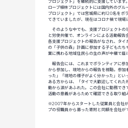
プロジェクト」を継続的に支援しています
ローブ植林プロジェクトには国内外のグルー
プロジェクト」では宮城県に約120名をボ
てきていましたが、現在はコロナ禍で現場
そのような中でも、支援プロジェクトの現
と労使共催で、オンラインによる活動報告会
各支援プロジェクトの報告がなされ、タイ
の「子供の森」計画に参加する子どもたち
業に携わる地域住民らの生の声が中継で届
報告会には、これまでボランティアに参加
から参加し、現地からの報告を視聴。参加
った」「現地の様子がよく分かった」とい
ある方からは、「タイで大歓迎してくれた
動から涙があふれた。この会社に勤務でき
活動の意義があらためて確認できる取り組
※2007年からスタートした従業員と会社
プの役職員から募った寄附と同額を会社が