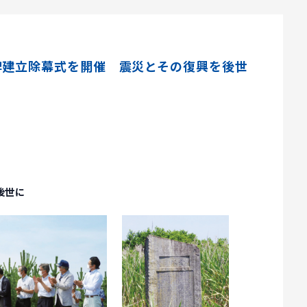
碑建立除幕式を開催 震災とその復興を後世
後世に