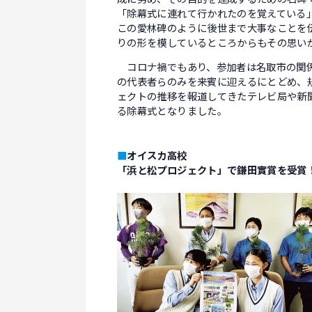
「除幕式に連れて行かれたのを覚えている
この愛林碑のように後世まで大事なことを
りの形を模しているところからもその思い
コロナ禍でもあり、参加者は名取市の関係
の代表者らのみを来賓に迎えるにとどめ、
ェクトの推移を報道してきたテレビ局や新
る除幕式となりました。
■
オイスカ高校
「浜と松プロジェクト」で鎌田實賞を受賞