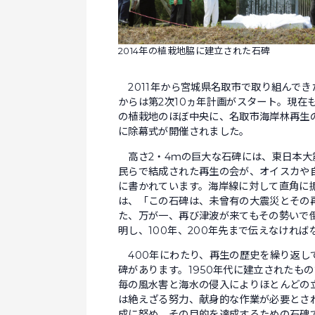
2014年の植栽地脇に建立された石碑
2011年から宮城県名取市で取り組んでき
からは第2次10ヵ年計画がスタート。現在
の植栽地のほぼ中央に、名取市海岸林再生の
に除幕式が開催されました。
高さ2・4ｍの巨大な石碑には、東日本大
民らで結成された再生の会が、オイスカや
に書かれています。海岸線に対して直角に
は、「この石碑は、未曾有の大震災とその
た、万が一、再び津波が来てもその勢いで
明し、100年、200年先まで伝えなけれ
400年にわたり、再生の歴史を繰り返し
碑があります。1950年代に建立されたも
毎の風水害と海水の侵入によりほとんどの
は絶えざる努力、献身的な作業が必要とさ
成に努め、その目的を達成するための石碑