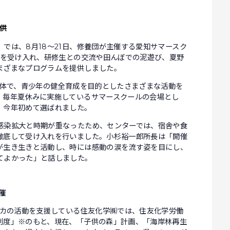
供
は、8月18〜21日、修養団が主催する愛知サマースク
名を受け入れ、研修生との交流や田んぼでの泥遊び、夏野
まざまなプログラムを提供しました。
団体で、青少年の健全育成を目的としたさまざまな活動を
、毎年夏休みに実施しているサマースクールの会場とし
、今年初めて選ばれました。
染拡大と時期が重なったため、センターでは、宿舎や食
徹底して受け入れを行いました。小杉裕一郎所長は「開催
が生き生きと活動し、時には感動の涙を流す姿を目にし、
てよかった」と話しました。
催
スカの活動を支援している住友化学㈱では、住友化学労働
制度」※のもと、現在、「子供の森」計画、「海岸林再生