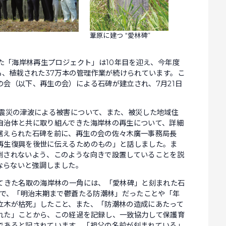
葦原に建つ “愛林碑”
た「海岸林再生プロジェクト」は10年目を迎え、今年度
も、植栽された37万本の管理作業が続けられています。こ
会（以下、再生の会）による石碑が建立され、7月21日
震災の津波による被害について、また、被災した地域住
自治体と共に取り組んできた海岸林の再生について、詳細
据えられた石碑を前に、再生の会の佐々木廣一事務局長
再生復興を後世に伝えるためのもの」と話しました。ま
倒されないよう、このような向きで設置していることを説
ばならないと強調しました。
てきた名取の海岸林の一角には、「愛林碑」と刻まれた石
ので、「明治末期まで鬱蒼たる防潮林」だったことや「年
立木が枯死」したこと、また、「防潮林の造成にあたって
れた」ことから、この経過を記録し、一致協力して保護育
であると記されています。「祖父の名前が刻まれている」