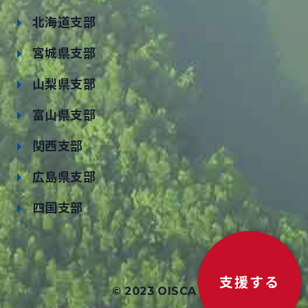
北海道支部
宮城県支部
山梨県支部
富山県支部
関西支部
広島県支部
四国支部
支援する
© 2023 OISCA