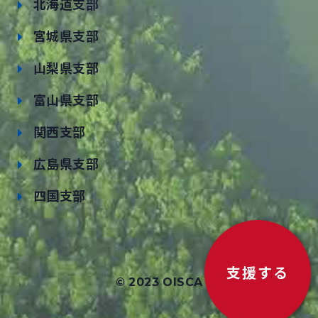
北海道支部
宮城県支部
山梨県支部
富山県支部
関西支部
広島県支部
四国支部
支援する
© 2023 OISCA