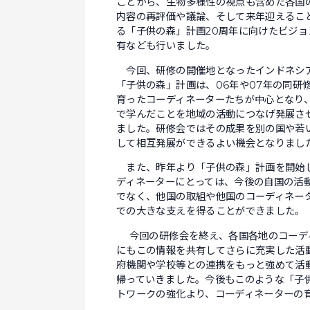
ことから、生物多様性の視点も含めた各国
内容の再評価や議論、そして来年迎えるこ
る「子供の森」計画20周年に向けたビジョ
有なども行いました。
今回、研修の開催地となったインドネシ
「子供の森」計画は、06年や07年の同研
育ったコーディネーターたちが中心となり
で学んだことを地域の活動につなげ発展さ
ました。研修会ではその成果を別の国や若
して相互発展ができるよい機会となりまし
また、昨年より「子供の森」計画を開始し
ディネーターにとっては、今後の自国の活
でなく、他国の取組や他国のコーディネー
での大きな支えを得ることができました。
今回の研修会を終え、各国各地のコーデ
にもこの情報を共有してさらに充実した活
府機関や学校等との連携をもっと強めて活
帰っていきました。今後もこのような「子
トワークの強化より、コーディネーターの