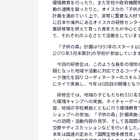
環境教育を行ったり、また学校や政府機関
動の連携を取ったりと、オイスカの「子供
計画を進めていく上で、非常に重要な人材
に日本や海外にあるオイスカの研修センタ
業研修等を終えて育った青年たちが中心と
て、それぞれのふるさとで活動をしていま
「子供の森」計画は1991年のスタート以降
(2010年3月末累計)の学校が参加していま
今回の研修会は、このような長年の現地の
囲となった地域や活動に対応できるコーデ
ーク強化を図りコーディネーターのスキル
にタイで実施し、今年は5回目の開催とな
研修会では、地域の子どもたち約330名
た環境キャンプへの実施、ネイチャーゲー
習、地域の学校教員とともに行う環境教育
ショップへの参加、「子供の森」計画実施
への訪問・活動内容の見学、そして各国間
交換やディスカッションなどを行いました
本年は国連の定めた「国際生物多様性年」