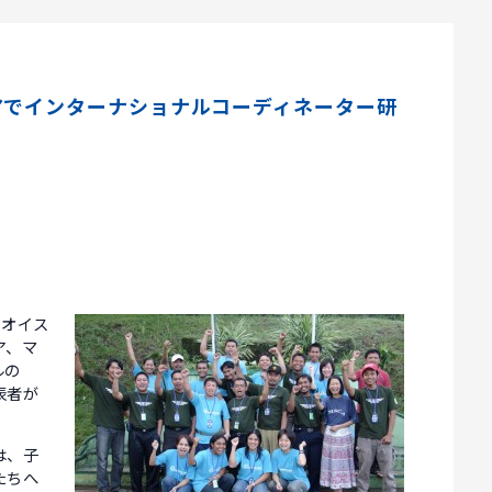
アでインターナショナルコーディネーター研
のオイス
ア、マ
ルの
表者が
は、子
たちへ