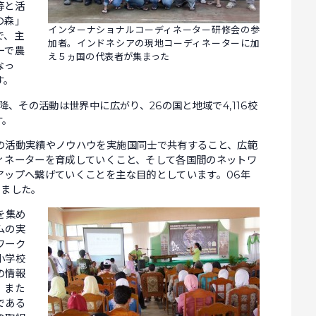
等と活
の森」
インターナショナルコーディネーター研修会の参
で、主
加者。インドネシアの現地コーディネーターに加
ーで農
え５ヵ国の代表者が集まった
なっ
す。
、その活動は世界中に広がり、26の国と地域で4,116校
す。
活動実績やノウハウを実施国同士で共有すること、広範
ィネーターを育成していくこと、そして各国間のネットワ
アップへ繋げていくことを主な目的としています。06年
りました。
を集め
ムの実
ワーク
小学校
の情報
。また
である