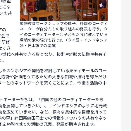
の取組
とにな
ンの共
環境教育ワークショップの様子。各国のコーディ
ネーターが自分たちの取り組みの発表を行う。タ
アの
イのコーディネーターは子どもたちに教えている
修会で
環境の歌の紹介も行った（タイ語・インドネシア
、研修
語・日本語での実演）
せてき
い世代へ共有できる形となり、技術や経験の伝搬や共有そ
た。
たカンボジアや開始を検討している東ティモールのコー
動方針や計画を立てるための大きな知識や技術を得ただけ
ターとのネットワークを築くことにより、今後の活動の中
ィネーターたちは、「自国の他のコーディネーターたち
動を展開していきたい」、「インドネシアのように地元政
動を広めていきたい」など、様々な具体的な目標を持って
供の森」計画実施国同士での情報やノウハウの共有やネッ
育成や各地域での活動の充実、発展が期待されます。