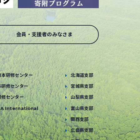
会員・支援者のみなさま
日本研修センター
北海道支部
本研修センター
宮城県支部
研修センター
山梨県支部
A International
富山県支部
関西支部
広島県支部