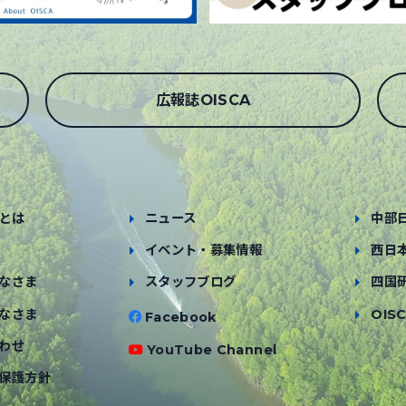
広報誌OISCA
とは
ニュース
中部
イベント・募集情報
西日
なさま
スタッフブログ
四国
なさま
OISC
Facebook
わせ
YouTube Channel
保護方針