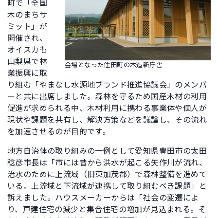
町で「全国
木のまちサ
ミット」が
開催され、
オイスカも
山梨県で林
会場となった住田町の木造新庁舎
業振興に取
り組む「やまなし水源地ブランド推進協議会」のメンバ
ーと共に出席しました。森林を守るため国産木材の利用
促進が求められる中、木材利用に携わる事業体や個人が
現状や課題を共有し、解決方策などを議論し、その流れ
を加速させるのが目的です。
地方自治体の取り組みの一例として愛知県豊田市の太田
稔彦市長は「市には昔から洪水が起こる矢作川が流れ、
治水のために上流域（旧東加茂郡）で森林整備を進めて
いる。上流域と下流域が連携して取り組むべき課題」と
訴えました。ハウスメーカーからは「社会の変遷によ
り、戸建住宅の減少と集合住宅の増加が見込まれる。そ