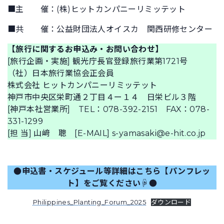
■主 催：(株)ヒットカンパニーリミッテット
■共 催：公益財団法人オイスカ 関西研修センター
【旅行に関するお申込み・お問い合わせ】
[旅行企画・実施] 観光庁長官登録旅行業第1721号
（社）日本旅行業協会正会員
株式会社 ヒットカンパニーリミッテット
神戸市中央区栄町通２丁目４ー１４ 日栄ビル３階
[神戸本社営業所] TEL：078-392-2151 FAX：078-
331-1299
[担 当] 山﨑 聰 [E-MAIL] s-yamasaki@e-hit.co.jp
●申込書・スケジュール等詳細はこちら
【パンフレッ
ト】
をご覧ください☟●
Philippines_Planting_Forum_2025
ダウンロード