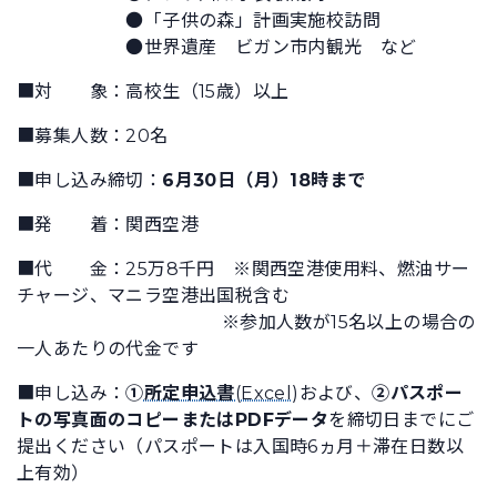
●「子供の森」計画実施校訪問
●世界遺産 ビガン市内観光 など
■対 象：高校生（15歳）以上
■募集人数：20名
■申し込み締切：
6月30日（月）18時まで
■発 着：関西空港
■代 金：25万8千円 ※関西空港使用料、燃油サー
チャージ、マニラ空港出国税含む
※参加人数が15名以上の場合の
一人あたりの代金です
■申し込み：
①
所定申込書
(Excel)
および、
②パスポー
トの写真面のコピーまたはPDFデータ
を締切日までにご
提出ください（パスポートは入国時6ヵ月＋滞在日数以
上有効）