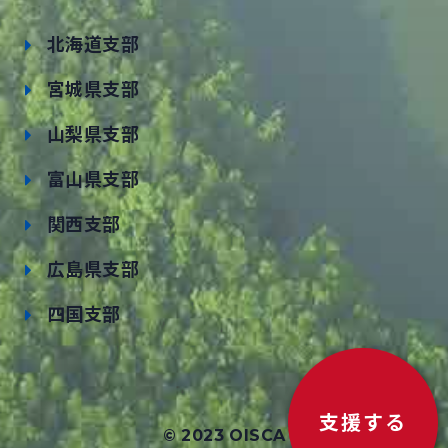
北海道支部
宮城県支部
山梨県支部
富山県支部
関西支部
広島県支部
四国支部
支援する
© 2023 OISCA