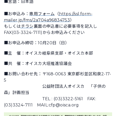
■言語：日本語
■お申込み：
専用フォーム
（
https://ssl.form-
mailer.jp/fms/2a704a96834753
）
もしくは
チラシ
裏面の申込書に必要事項を記入し
FAX(03-3324-7111)からお申込みください
■お申込み締切：10月20日（日）
■主 催：オイスカ岐阜県支部・オイスカ本部
■共 催：オイスカ大垣推進協議会
■お問い合わせ先：〒168-0063 東京都杉並区和泉2-17-
5
公益財団法人オイスカ 「子供の
森」計画担当
TEL : (03)3322-5161 FAX:
(03)3324-7111 MAIL:cfp@oisca.org