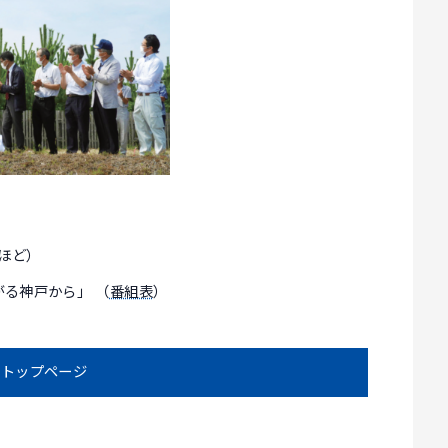
分ほど）
がる神戸から」 （
番組表
）
トップページ