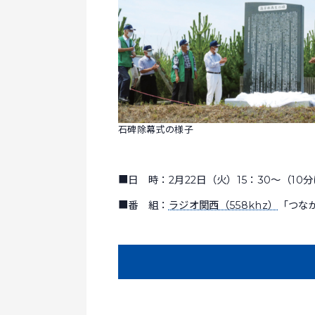
石碑除幕式の様子
■日 時：2月22日（火）15：30～（10
■番 組：
ラジオ関西（558khz）
「つな