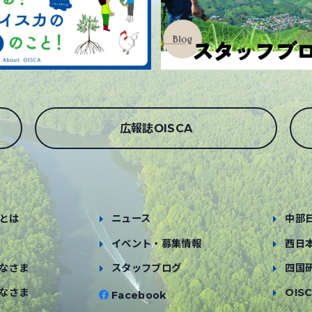
広報誌OISCA
とは
ニュース
中部
イベント・募集情報
西日
なさま
スタッフブログ
四国
なさま
OISC
Facebook