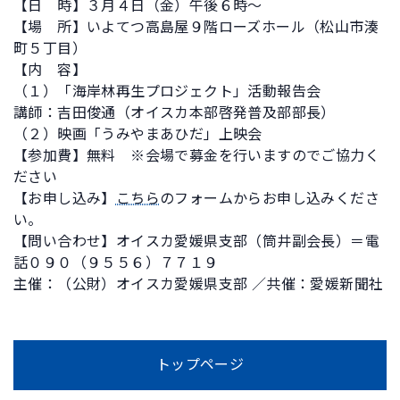
【日 時】３月４日（金）午後６時～
【場 所】いよてつ高島屋９階ローズホール（松山市湊
町５丁目）
【内 容】
（１）「海岸林再生プロジェクト」活動報告会
講師：吉田俊通（オイスカ本部啓発普及部部長）
（２）映画「うみやまあひだ」上映会
【参加費】無料 ※会場で募金を行いますのでご協力く
ださい
【お申し込み】
こちら
のフォームからお申し込みくださ
い。
【問い合わせ】オイスカ愛媛県支部（筒井副会長）＝電
話０９０（９５５６）７７１９
主催：（公財）オイスカ愛媛県支部 ／共催：愛媛新聞社
トップページ