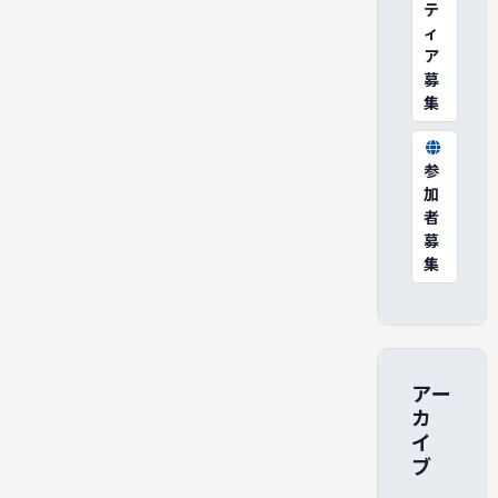
テ
ィ
ア
募
集
参
加
者
募
集
アー
カ
イ
ブ