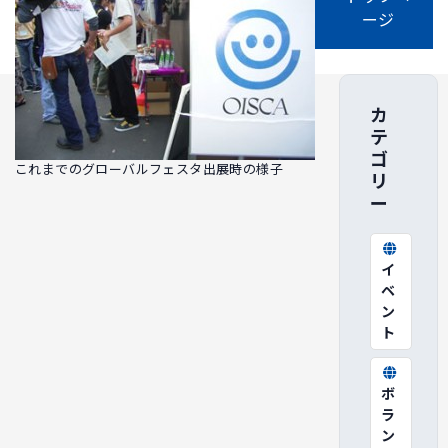
ージ
カ
テ
ゴ
これまでのグローバルフェスタ出展時の様子
リ
ー
イ
ベ
ン
ト
ボ
ラ
ン