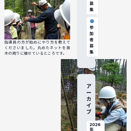
募
集
参
加
者
指導員の方が始めにやり方を教えて
募
くださいました。丸めたネットを苗
集
木の周りに被せているところです。
ア
ー
カ
イ
ブ
2026
年