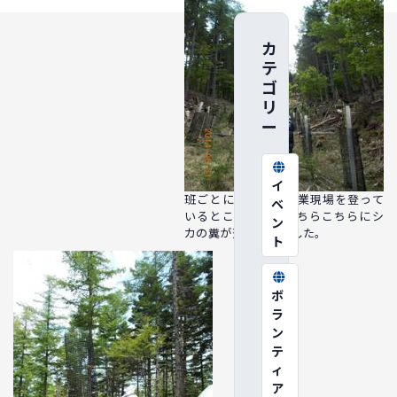
カ
テ
ゴ
リ
ー
イ
班ごとに分かれ、作業現場を登って
ベ
いるところです。あちらこちらにシ
ン
カの糞が落ちていました。
ト
ボ
ラ
ン
テ
ィ
ア