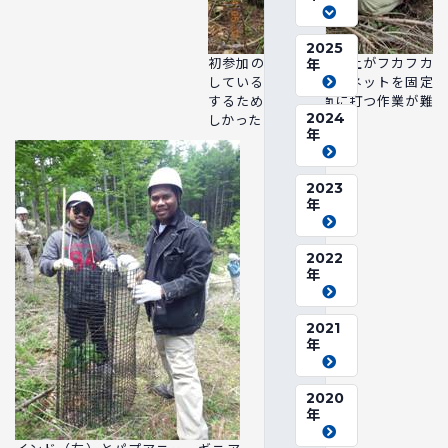
2025
初参加のお二人です。土がフカフカ
年
しているため、被せたネットを固定
するための杭を地面に打つ作業が難
2024
しかったようです。
年
2023
年
2022
年
2021
年
2020
年