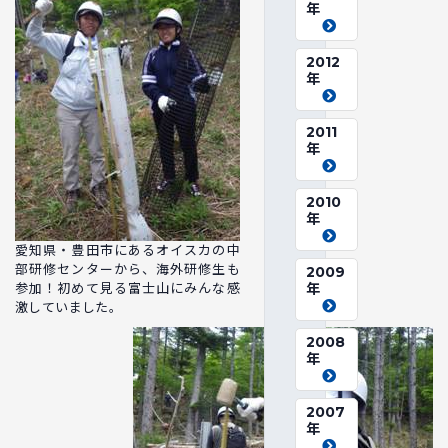
年
2012
年
2011
年
2010
年
愛知県・豊田市にあるオイスカの中
部研修センターから、海外研修生も
2009
参加！初めて見る富士山にみんな感
年
激していました。
2008
年
2007
年