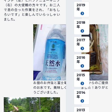
インド（左）とパプアニューギニア
2019
（右）の大使館の方々です。お二人
年
で息の合った作業をされ、「おもし
ろいです」と楽しんでいらっしゃい
ました。
2018
年
2017
年
2016
年
2015
年
お昼のお弁当と富士電機（株）さんからのご提供
のお水です。美味しくいただきました！ありがと
うございました。
2014
年
2013