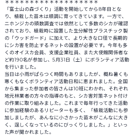
＊＊＊＊＊＊＊＊＊＊＊＊＊＊＊＊＊＊＊
「富士山の森づくり」活動を開始してから8年目とな
り、植栽した苗木は順調に育ってきています。一方で、
ニホンジカの頭数調査では依然として多数のシカが確認
されており、植栽時に設置した生分解性プラスチック製
の「ウッドガード」に加えて、より大きな口径で長期的
にシカ害を防止するネットの設置が必要です。今年も多
くのオイスカ会員、支援企業社員、また大使館関係者な
ど約190名が参加し、5月31日（土）にボランティア活動
を行いました。
当日は小雨がぱらつく時間もありましたが、概ね暑くも
寒くもなくボランティア活動日和に恵まれました。全国
から集まった参加者の皆さんは10班にわかれ、それぞれ
地元林業者の方々の指導のもと、シカ害対策ネット付け
の作業に取り組みました。これまで毎年行ってきた活動
に参加経験のあるリピーターも多く、「植栽活動にも参
加しましたが、あんなに小さかった苗木がこんなに大き
く、逞しくなっているのにびっくりしました。」といっ
た声が聞かれました。