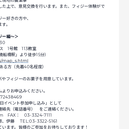
た現地の農業事
した上で、意見交換を行います。また、フィジー体験がで
ジー好きの方や、
ます。
ジー編～＞
30
 1号館 113教室
千歳船橋駅」より徒歩15分）
ss/map_s.html
ある方（先着40名程度）
バやフィジーのお菓子を用意しています。
ムよりお申込みください。
ef72438469
8日イベント参加申し込み」として
連絡先（電話番号） をご連絡ください。
 FAX： 03-3324-7111
 TEL:03-3322-5161
ています。皆様のご参加をお待ちしております！