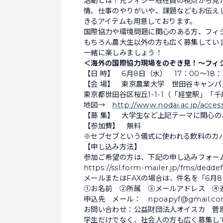
活動とは？元フィジー駐在員の視点から見
情、仕事のやりがいや、課題などもお伝え
きるアイテムも用意しております。
国際協力や環境問題に関心のある方、フィ
もちろん農大生以外の方も広く募集してい
一緒に楽しみましょう！
＜海外の国際協力現場をのぞき見！～フィ
【日 時】 6月8日（水） 17：00～18：
【会 場】 東京農業大学 世田谷キャンパス
東京都世田谷区桜丘1-1-1（「経堂駅」「
地図→
http://www.nodai.ac.jp/acce
【募 集】 大学生など上記テーマに関心の
【参加費】 無料
※セブセブという儀式に使われる飲料のカ
【申し込み方法】
参加ご希望の方は、下記の申し込みフォー
https://ssl.form-mailer.jp/fms/dedd
メールまたはFAXの場合は、件名を「6月
①お名前 ②所属 ③メールアドレス ④
申込先 メール： npoapyf@gmail.com
お問い合わせ：公益財団法人オイスカ 菅原、伊藤
学生だけでなく、社会人の方も広く募集し