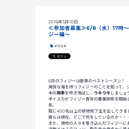
2016年5月10日
≪参加者募集≫6/8（水）17時
ジー編～
イベント
6月のフィジーは乾季のベストシーズン！
爽快な海を持つフィジーのことを知って、
本の
雨季
を吹き飛ばし、
ウキウキ
しましょ
オイスカがフィジー青年の農業研修を開始し
年。
既に400名以上の研修修了生を出してきま
彼らは現在、どこで何をしているのか・・
また、現地の人々を巻き込んだフィジーに