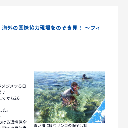
～ 海外の国際協力現場をのぞき見！ ～フィ
ジメジメする日
う♪
てから26
した。
・
おける環境保全
青い海に棲むサンゴの保全活動