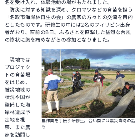
名を受け入れ、体験活動の場がもたれました。
防災に対する知識を深め、クロマツなどの育苗を担う
「名取市海岸林再生の会」の農家の方々との交流を目的
としたものです。研修生の中には2名のフィリピン出身
者がおり、直前の8日、ふるさとを直撃した猛烈な台風
の惨状に胸を痛めながらの参加となりました。
現地では
プロジェク
トの育苗場
をはじめ、
被災地域の
状況や国が
整備した海
岸林造成予
定地を視
農作業を手伝う研修生。合い間には震災当時の話
も
察、また農
家を訪問し