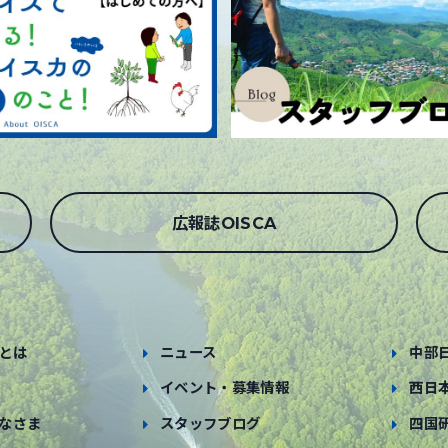
広報誌OISCA
とは
ニュース
中部
イベント・募集情報
西日
なさま
スタッフブログ
四国