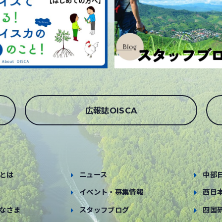
広報誌OISCA
とは
ニュース
中部
イベント・募集情報
西日
なさま
スタッフブログ
四国