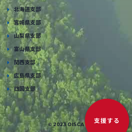
北海道支部
宮城県支部
山梨県支部
富山県支部
関西支部
広島県支部
四国支部
支援する
© 2023 OISCA