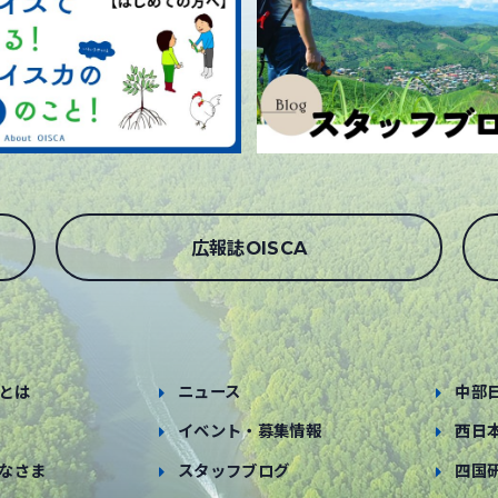
広報誌OISCA
とは
ニュース
中部
イベント・募集情報
西日
なさま
スタッフブログ
四国