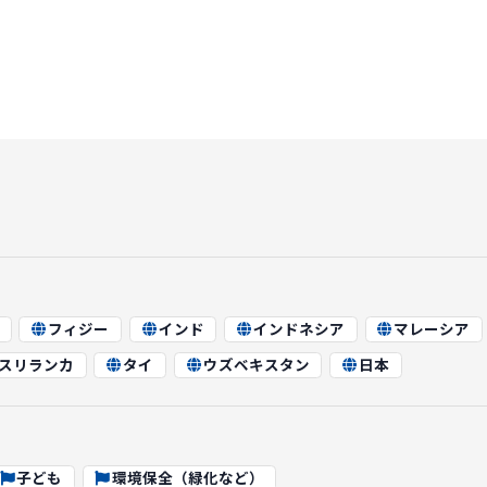
フィジー
インド
インドネシア
マレーシア
スリランカ
タイ
ウズベキスタン
日本
子ども
環境保全（緑化など）