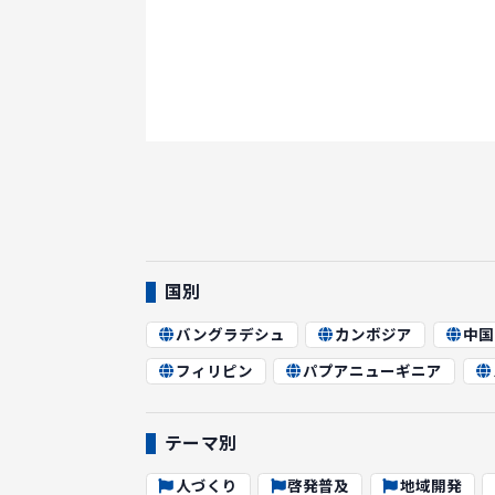
国別
バングラデシュ
カンボジア
中国
フィリピン
パプアニューギニア
テーマ別
人づくり
啓発普及
地域開発