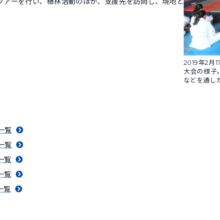
ツアーを行い、植林活動のほか、支援先を訪問し、現地と
2019年2
大会の様子
などを通し
一覧
一覧
一覧
一覧
一覧