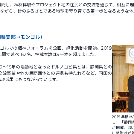
問し、植林体験やプロジェクト地の住民との交流を通じて、相互に理
しながら、皆のふるさとである地球を守り育てる第一歩となるような体
岡県支部→モンゴル）
ゴルでの植林フォーラムを企画、緑化活動を開始。2019
年間で延べ182名、植栽本数は9千本を超えました。
0〜15年の活動地となったドルノゴビ県とは、静岡県との
交流事業や他の民間団体との連携も持たれるなど、同国の
結ぶ成果にもつながっています。
2019年植
し、「静岡
が開催。環
に感謝状が