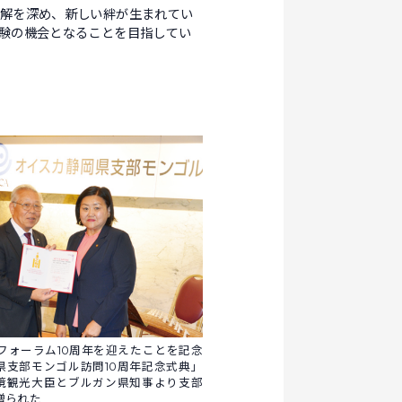
解を深め、新しい絆が生まれてい
験の機会となることを目指してい
林フォーラム10周年を迎えたことを記念
県支部モンゴル訪問10周年記念式典」
境観光大臣とブルガン県知事より支部
贈られた