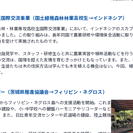
生国際交流事業（国土緑推森林林業高校生→インドネシア）
・林業専攻高校生国際交流事業」において、インドネシアのスカブミ研
いました。この取り組みは、長年同国で農業研修や環境保全活動に取
向を受けて実施されたものです。
設見学や、スタッフ・研修生らと共に農業実習や植林活動などを行う
の交流は、国境を超えた友情を育むきっかけともなっています。また、
、生徒たちは木の伐採方法は学んでも木を植える機会はない。今回、
す。
アー（茨城県推進協議会→フィリピン・ネグロス）
年からフィリピン・ネグロス島への支援活動を開始。これま
の建設や、小･中学校への鍵盤ハーモニアやリコーダーなど
。また、日比青年交流センターや武道場の建設、陸上競技