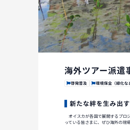
海外ツアー派遣
啓発普及
環境保全（緑化な
新たな絆を生み出す
オイスカが各国で展開するプロジ
っている皆さまに、ぜひ海外の現