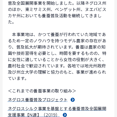
普及全国展開事業を開始しました。以降ネグロス州
のほか、東ミサミス州、ベンゲット州、ヌエバビス
カヤ州においても養蚕普及活動を継続してきまし
た。
本事業地は、かつて養蚕が行われていた地域であ
るため一定のノウハウを持つモデル農家の存在があ
り、普及拡大が期待されています。養蚕は農家の知
識や技術習得を必要とし、時間を要するものの、特
に女性に適していることから女性の役割が大きく、
農村社会で歓迎されています。各地では地元州政府
及び州立大学の理解と協力のもと、事業が進められ
ています。
＜これまでの養蚕事業の取り組み＞
ネグロス養蚕普及プロジェクト
ネグロスシルク事業を基盤とする養蚕普及全国展開
支援事業【N連】（2019）