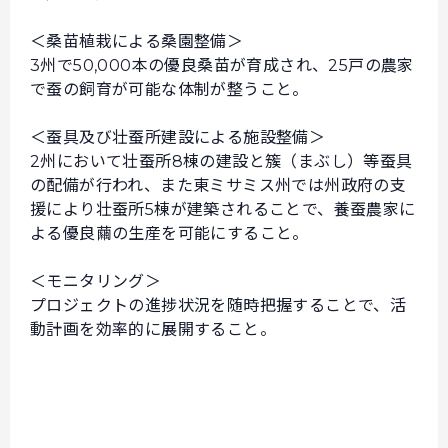
＜桑苗植栽による桑園整備＞
3州で50,000本の優良桑苗が育成され、25戸の農家
で蚕の飼育が可能な体制が整うこと。
＜蚕具及び壮蚕所建設による施設整備＞
2州において壮蚕所8棟の建設と簇（まぶし）等蚕具
の配備が行われ、また東ミサミス州では州政府の支
援により壮蚕所5棟が建築されることで、養蚕農家に
よる優良繭の生産を可能にすること。
＜モニタリング＞
プロジェクトの進捗状況を随時把握することで、活
動計画を効率的に展開すること。