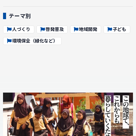
テーマ別
人づくり
啓発普及
地域開発
子ども
環境保全（緑化など）