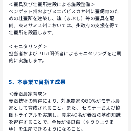
＜蚕具及び壮蚕所建設による施設整備＞
ベンゲット州およびヌエバビスカヤ州に蚕飼育のた
めの壮蚕所を建築し、簇（まぶし）等の蚕具を配
備。東ミサミス州においては、州政府の支援を得て
壮蚕所を設置します。
＜モニタリング＞
担当者およびPTRI関係者によるモニタリングを定期
的に実施します。
5．本事業で目指す成果
＜養蚕農家育成＞
養蚕技術の習得により、対象農家の80%がモデル農
家として育成されること。また、 セミナーおよび協
働トライアルを実施し、農家40名が養蚕の基礎知識
を習得することで、全員が優良繭（ゆうりょうま
ゆ）を生産できるようになること。