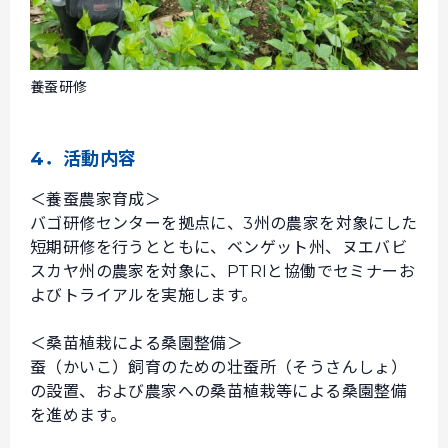
養蚕研修
4．活動内容
＜養蚕農家育成＞
バゴ研修センターを拠点に、3州の農家を対象にした
短期研修を行うとともに、ベンゲット州、ヌエバビ
スカヤ州の農家を対象に、PTRIと協働でセミナーお
よびトライアルを実施します。
＜桑苗植栽による桑園整備＞
蚕（かいこ）飼育のための壮蚕所（そうさんしょ）
の設置、および農家への桑苗植栽等による桑園整備
を進めます。