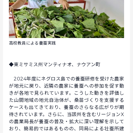
高校教員による養蚕実践
◆東ミサミス州マンティナオ、ナウアン町
2024年度にネグロス島での養蚕研修を受けた農家
が地元に戻り、近隣の農家に養蚕への参加を促す動
きが各地で見られています。こうした動きを評価し
た山間地域の地元自治体が、桑苗づくりを支援する
ケースも出てきており、養蚕のさらなる広がりが期
待されています。さらに、当該州を含むリージョンX
の農業局長が養蚕の普及・拡大に深い理解を示して
おり、簡易的ではあるものの、同局による壮蚕所建