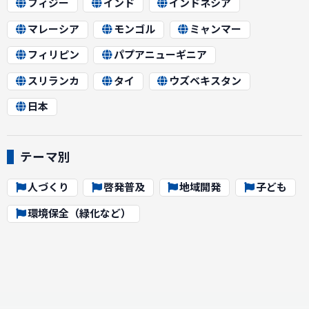
フィジー
インド
インドネシア
マレーシア
モンゴル
ミャンマー
フィリピン
パプアニューギニア
スリランカ
タイ
ウズベキスタン
日本
テーマ別
人づくり
啓発普及
地域開発
子ども
環境保全（緑化など）