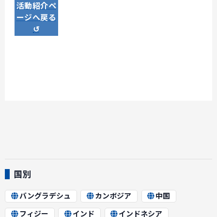
活動紹介ペ
ージへ戻る
↺
国別
バングラデシュ
カンボジア
中国
フィジー
インド
インドネシア