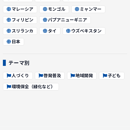
マレーシア
モンゴル
ミャンマー
フィリピン
パプアニューギニア
スリランカ
タイ
ウズベキスタン
日本
テーマ別
人づくり
啓発普及
地域開発
子ども
環境保全（緑化など）