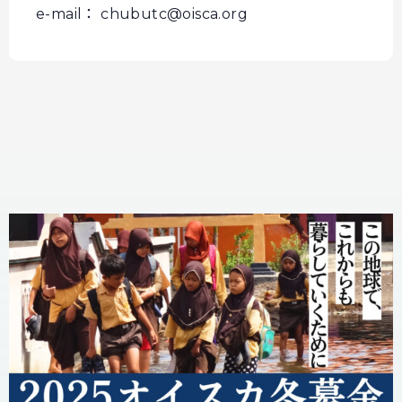
e-mail： chubutc@oisca.org