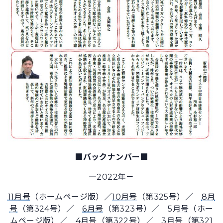
■バックナンバー■
―2022年－
11月号
（ホームページ版）／
10月号
（第325号）／
8月
号
（第324号）／
6月号
（第323号）／
5月号
（ホー
ムページ版）／
4月号
（第322号）／
3月号
（第321