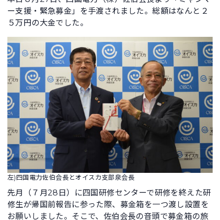
ー支援・緊急募金」を手渡されました。総額はなんと２
５万円の大金でした。
左)四国電力佐伯会長とオイスカ支部泉会長
先月（７月28日）に四国研修センターで研修を終えた研
修生が帰国前報告に参った際、募金箱を一つ渡し設置を
お願いしました。そこで、佐伯会長の音頭で募金箱の旅