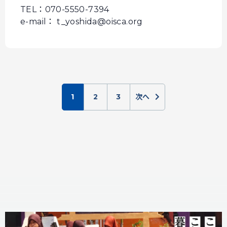
TEL：070-5550-7394
e-mail： t_yoshida@oisca.org
1
2
3
次へ