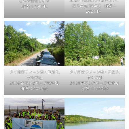
本題とは関係ありませんが…
さんが登壇します
左の写真の7年後（撮影：
（撮影：2017年）
2023年）
タイ南部ラノーン県・住友化
タイ南部ラノーン県・住友化
学＆労組
学＆労組
2008年マングローブ植林地
2008年マングローブ植林地
（撮影：2023年）
（撮影：2023年）