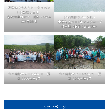
東京海上さんもトークイベン
トに登壇します。
名取海岸林にて 撮影：2024
タイ南部ラノーン県・
年9月28日
東京海上2000年マングローブ
植林地（撮影：2023年）
タイ南部ラノーン県にて 撮
タイ南部ラノーン県にて 撮
影：2024年9月
影：2024年9月
トップページ