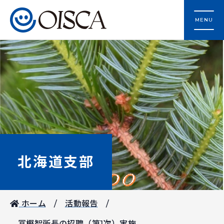
MENU
北海道支部
ホーム
活動報告
冨樫智所長の招聘（第1次）実施