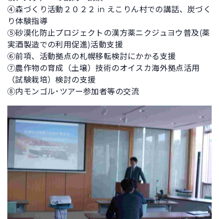
④森づくり活動２０２２ in えこりん村での講話、炭づく
り体験指導
⑤砂漠化防止プロジェクトの漢方薬ニクジュヨウ普及(薬
実酒製造での利用促進)活動支援
⑥前項、活動拠点の札幌移転検討にかかる支援
⑦農作物の育成（土壌）技術のオイスカ海外拠点活用
（試験栽培）検討の支援
⑧内モンゴル･ツアー参加者等の交流