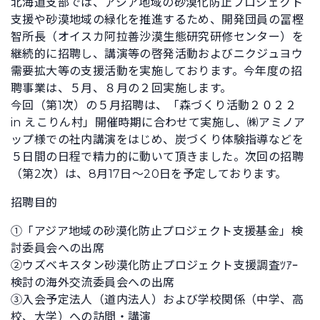
北海道支部では、アジア地域の砂漠化防止プロジェクト
支援や砂漠地域の緑化を推進するため、開発団員の冨樫
智所長（オイスカ阿拉善沙漠生態研究研修センター）を
継続的に招聘し、講演等の啓発活動およびニクジュヨウ
需要拡大等の支援活動を実施しております。今年度の招
聘事業は、５月、８月の２回実施します。
今回（第1次）の５月招聘は、「森づくり活動２０２２
in えこりん村」開催時期に合わせて実施し、㈱アミノア
ップ様での社内講演をはじめ、炭づくり体験指導などを
５日間の日程で精力的に動いて頂きました。次回の招聘
（第2次）は、8月17日～20日を予定しております。
招聘目的
①「アジア地域の砂漠化防止プロジェクト支援基金」検
討委員会への出席
②ウズベキスタン砂漠化防止プロジェクト支援調査ﾂｱｰ
検討の海外交流委員会への出席
③入会予定法人（道内法人）および学校関係（中学、高
校、大学）への訪問・講演