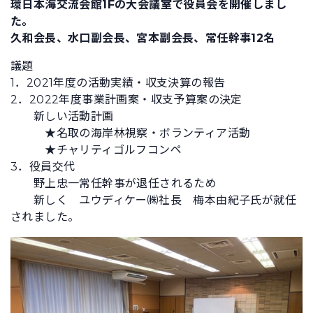
環日本海交流会館1Fの大会議室で役員会を開催しまし
た。
久和会長、水口副会長、宮本副会長、常任幹事12名
議題
1．2021年度の活動実績・収支決算の報告
2．2022年度事業計画案・収支予算案の決定
新しい活動計画
★名取の海岸林視察・ボランティア活動
★チャリティゴルフコンペ
3．役員交代
野上忠一常任幹事が退任されるため
新しく ユウディケー㈱社長 梅本由紀子氏が就任
されました。