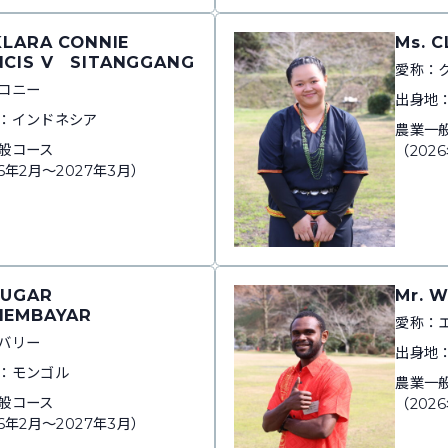
KLARA CONNIE
Ms. 
NCIS V SITANGGANG
愛称：
コニー
出身地
：インドネシア
農業一
般コース
（202
6年2月～2027年3月）
SUGAR
Mr. 
HEMBAYAR
愛称：
バリー
出身地
：モンゴル
農業一
般コース
（202
6年2月～2027年3月）