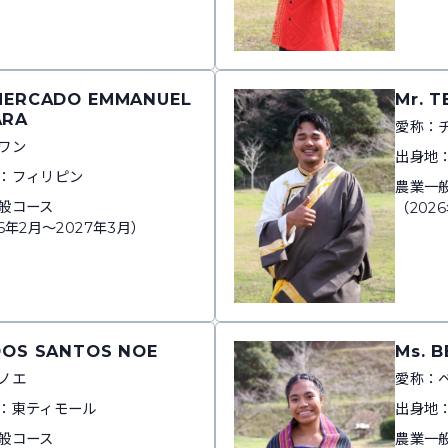
 MERCADO EMMANUEL
Mr. 
ARA
愛称：
ワン
出身地
：フィリピン
農業一
般コース
（202
6年2月～2027年3月）
DOS SANTOS NOE
Ms. 
ノエ
愛称：
：東ティモール
出身地
般コース
農業一