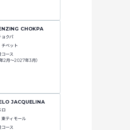
TENZING CHOKPA
チョクパ
：チベット
般コース
6年2月～2027年3月）
BELO JACQUELINA
ベロ
：東ティモール
般コース