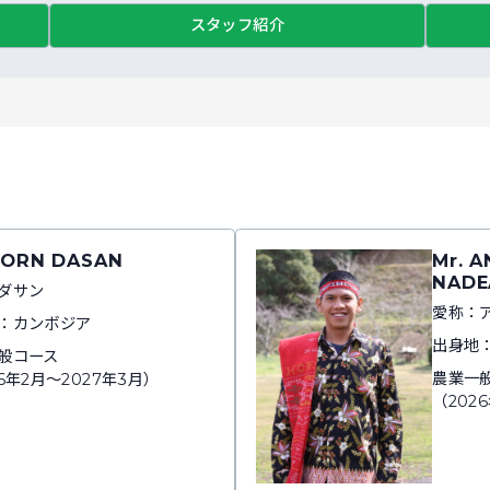
スタッフ紹介
SORN DASAN
Mr. 
NADE
ダサン
愛称：
：カンボジア
出身地
般コース
農業一
6年2月～2027年3月）
（202