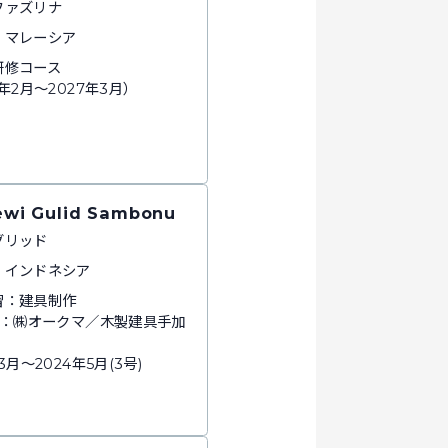
ファズリナ
：マレーシア
研修コース
5年2月～2027年3月）
ewi Gulid Sambonu
グリッド
：インドネシア
習：建具制作
 所：㈱オークマ／木製建具手加
3月～2024年5月(3号)