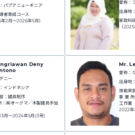
愛称：
：パプアニューギニア
出身地
導者育成コース
家政科
5年2月～2026年5月）
（202
Angriawan Deny
Mr. L
antono
愛称：
デニー
出身地
：インドネシア
技能実
習：建具制作
事 業
 所：㈱オークマ／木製建具手加
工作業
2022年
年3月～2024年5月(3号)