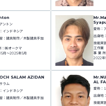
nton
Mr.Ma
Syap
アントン
愛称：
：インドネシア
出身地
習：建具制作／木製建具手加
技能実
工作業
 所：㈱オークマ
事 業 
年5月～2025年5月
2022
MOCH SALAM AZIDAN
Mr.N
AL F
サラム
愛称：
：インドネシア
出身地
習：建具制作／木製建具手加
技能実