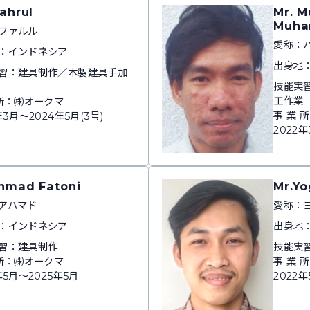
Fahrul
Mr. 
Muha
ファルル
愛称：
：インドネシア
出身地
習：建具制作／木製建具手加
技能実
工作業
 所：㈱オークマ
事 業 
年3月～2024年5月(3号)
2022年
hmad Fatoni
Mr.Y
アハマド
愛称：
：インドネシア
出身地
習：建具制作
技能実
 所：㈱オークマ
事 業 
年5月～2025年5月
2022