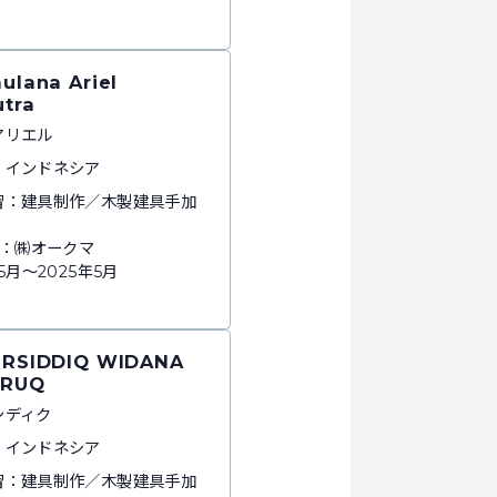
ulana Ariel
utra
アリエル
：インドネシア
習：建具制作／木製建具手加
所：㈱オークマ
年5月～2025年5月
URSIDDIQ WIDANA
ARUQ
シディク
：インドネシア
習：建具制作／木製建具手加