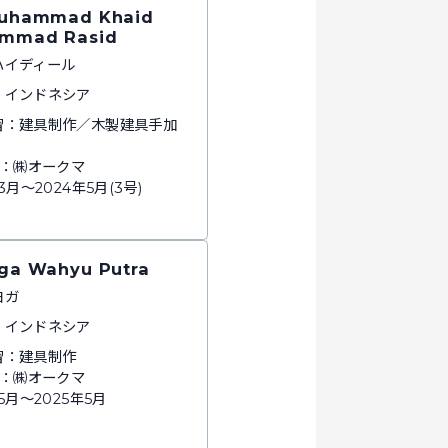
Muhammad Khaid
mmad Rasid
ハイディール
：インドネシア
習：建具制作／木製建具手加
所：㈱オークマ
3月～2024年5月(3号)
oga Wahyu Putra
ヨガ
：インドネシア
習：建具制作
所：㈱オークマ
年5月～2025年5月