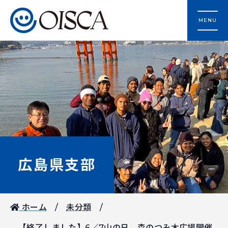
MENU
広島県支部
ホーム
未分類
【終了しました】6／7山の日 森のつみ木広場開催