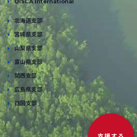
OISCA International
北海道支部
宮城県支部
山梨県支部
富山県支部
関西支部
広島県支部
四国支部
支援する