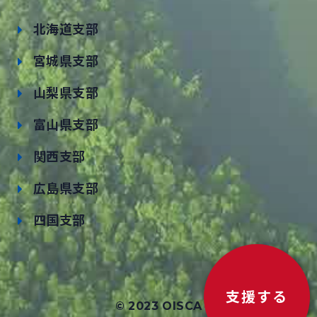
北海道支部
宮城県支部
山梨県支部
富山県支部
関西支部
広島県支部
四国支部
支援する
© 2023 OISCA