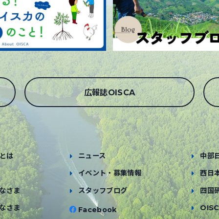
広報誌OISCA
とは
ニュース
中部
イベント・募集情報
西日
なさま
スタッフブログ
四国
なさま
OISC
Facebook