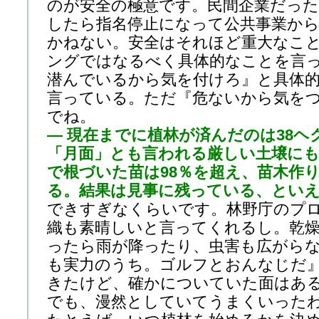
のが安全の極意です。民間企業だっ
したら指名停止になって公共事業か
かねない。安全はそれほど重大なこ
ングではなるべく具体的なことを言
潜んでいるから気を付けろ』と具体
言っている。ただ『危ないから気を
でね。
— 現在までに植林が済んだのは38ヘ
「月面」とも言われる厳しい土壌に
で根づいた苗は98％を超え、苗木作
る。結果は見事に残っている、とい
できすぎなくらいです。林野庁のプ
織も素晴しいと言ってくれるし。乾
ったら雨が降ったり、虫害も広がら
も実力のうち。ゴルフとおんなじだ
きたけど、確かについていた面はあ
でも、漫然としていてうまくいった