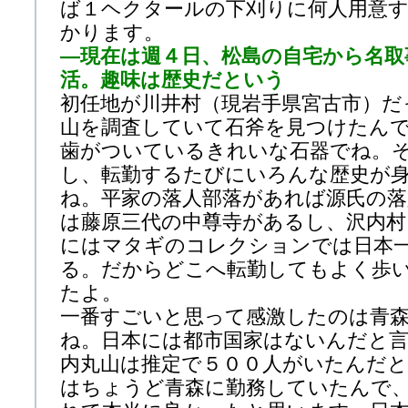
ば１ヘクタールの下刈りに何人用意
かります。
—現在は週４日、松島の自宅から名取
活。趣味は歴史だという
初任地が川井村（現岩手県宮古市）だ
山を調査していて石斧を見つけたん
歯がついているきれいな石器でね。
し、転勤するたびにいろんな歴史が
ね。平家の落人部落があれば源氏の落
は藤原三代の中尊寺があるし、沢内村
にはマタギのコレクションでは日本
る。だからどこへ転勤してもよく歩
たよ。
一番すごいと思って感激したのは青
ね。日本には都市国家はないんだと
内丸山は推定で５００人がいたんだ
はちょうど青森に勤務していたんで