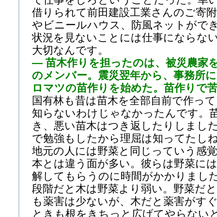
借りられて前田建設工業さんのご寄
やビニールハウス、防風ネットがで
状況を見ないことには仕事にならな
大切なんです。
— 苗木作りを担ったのは、被災農家
のメンバー。震災翌年から、事務所
ロマツの苗作りを始めた。苗作りで
国有林も昔は苗木を全部自前で作っ
知らないわけじゃなかったんです。
き、悪い苗木はつき返したりしまし
で勉強もしたから理屈は知ってたし
地元の人には野菜と同じっていう感
本とは違う面が多い。彼らは野菜に
解してもらうのに時間がかかりまし
段階だと木は野菜より弱い。野菜だと
も薬害は少ないが、木だと薬害がす
ときも根をきちっと広げてやらない