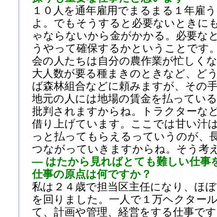
１０人を通年雇用でまるまる１年雇
よ。でもそうすると必要ないときに
ゃならないから金がかかる。必要な
うやって確保するかということです
会の人たちは自分の農作業が忙しく
大人数が要る種まきのときなど、ど
ば森林組合などに頼みますが、その
地元の人には地場の賃金を払ってい
批判されますからね。トラクターな
借り上げています。ここでは甘い汁
っと払ってもらえるっていうのが、
つながっていきますからね。そう考
— はたから見ればとても難しい仕事
仕事の原点は何ですか？
私は２４歳で担当区主任になり、ほぼ
を回りました。一人で１万ヘクター
て、計画や管理、経営をする仕事で