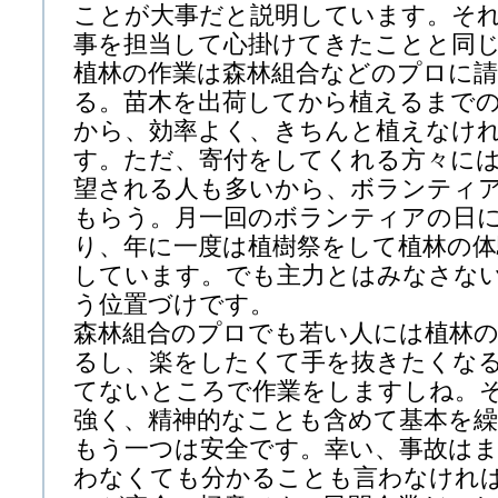
ことが大事だと説明しています。そ
事を担当して心掛けてきたことと同
植林の作業は森林組合などのプロに
る。苗木を出荷してから植えるまで
から、効率よく、きちんと植えなけ
す。ただ、寄付をしてくれる方々に
望される人も多いから、ボランティ
もらう。月一回のボランティアの日
り、年に一度は植樹祭をして植林の
しています。でも主力とはみなさな
う位置づけです。
森林組合のプロでも若い人には植林
るし、楽をしたくて手を抜きたくな
てないところで作業をしますしね。
強く、精神的なことも含めて基本を
もう一つは安全です。幸い、事故は
わなくても分かることも言わなけれ