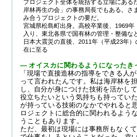
プロジェクト全体を統括する立場にある
岸林再生の会」の事務局長でもある。さ
み合うプロジェクトの要だ。
宮城県松島町出身。高校卒業後、1969年
入り、東北各県で国有林の管理・整備な
日本大震災の直後、2011年（平成23年
在に至る
— オイスカに関わるようになったき
「現場で直接造林の指導をできる人
って言われたんです。私は海岸林を
し、自分が身につけた技術を活かし
役立ちたいという気持ちも持ってい
が持っている技術のなかでやれると
ロジェクトに総合的に関われるよう
うこともあります。
ただ、最初は現場には事務所もなく
で仕事をしろということだった。幸