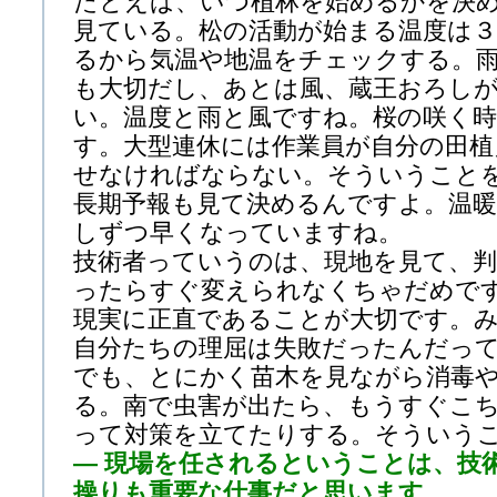
たとえば、いつ植林を始めるかを決
見ている。松の活動が始まる温度は
るから気温や地温をチェックする。
も大切だし、あとは風、蔵王おろし
い。温度と雨と風ですね。桜の咲く
す。大型連休には作業員が自分の田植
せなければならない。そういうこと
長期予報も見て決めるんですよ。温暖
しずつ早くなっていますね。
技術者っていうのは、現地を見て、判
ったらすぐ変えられなくちゃだめで
現実に正直であることが大切です。
自分たちの理屈は失敗だったんだっ
でも、とにかく苗木を見ながら消毒
る。南で虫害が出たら、もうすぐこ
って対策を立てたりする。そういう
— 現場を任されるということは、技
操りも重要な仕事だと思います