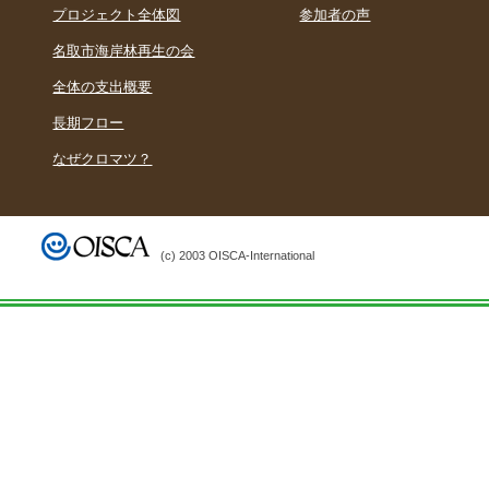
プロジェクト全体図
参加者の声
名取市海岸林再生の会
全体の支出概要
長期フロー
なぜクロマツ？
(c) 2003 OISCA-International