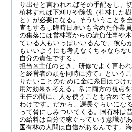
り出せと言われればその手配をし、
植林すれば下刈りや除伐（植林した樹
と）が必要になる。そういうことを
査もするし臨時日雇いも含めた作業員
の集落には営林署からの請負仕事や
ている人もいっぱいいるんで、彼ら
もいいようにも考えなくちゃならな
自分の責任でする。
担当区主任のとき、研修でよく言われ
と経営者の頭を同時に持て』という
りたいことのために金に糸目はつけ
用対効果を考える。常に両方の視点
主任の間に、人を使うことも含めて
わけです。だから、課長ぐらいにな
って骨にしみついてくる。国有林は
の給料は自分で稼ぐっていう意識が
国有林の人間は自信があるんです。海