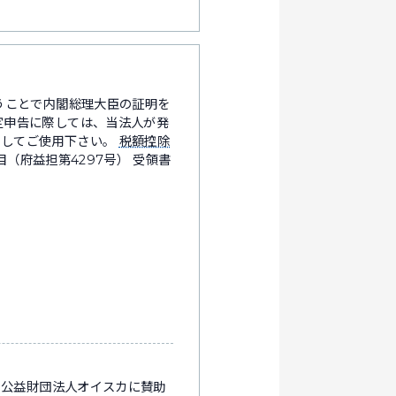
うことで内閣総理大臣の証明を
定申告に際しては、当法人が発
ドしてご使用下さい。
税額控除
（府益担第4297号） 受領書
、公益財団法人オイスカに賛助