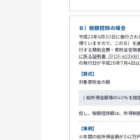
Ｂ）税額控除の場合
平成23年6月30日に施行さ
得ていますので、このＢ）を
行する賛助会費・寄附金受領
に係る証明書（PDF:403K
の発行日が平成28年7月4日
【算式】
対象寄附金の額
( 総所得金額等の40％を限度 )
但し、税額控除額は、所得税額
【事例】
※年間の総所得金額が342万