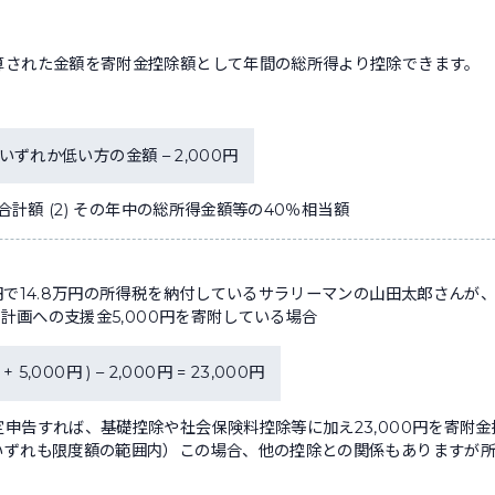
算された金額を寄附金控除額として年間の総所得より控除できます。
2)いずれか低い方の金額 – 2,000円
合計額 (2) その年中の総所得金額等の40％相当額
円で14.8万円の所得税を納付しているサラリーマンの山田太郎さんが
」計画への支援金5,000円を寄附している場合
 5,000円 ) – 2,000円 = 23,000円
申告すれば、基礎控除や社会保険料控除等に加え23,000円を寄附
ずれも限度額の範囲内）この場合、他の控除との関係もありますが所得