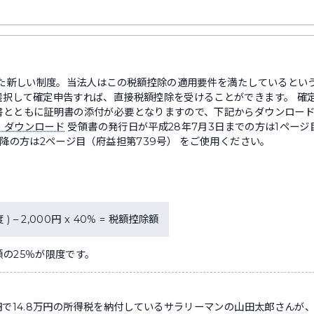
れた新しい制度。当法人はこの税額控除の適用要件を満たしているとい
選択して確定申告すれば、直接税額控除を受けることができます。 確
書とともに証明書の添付が必要となりますので、下記からダウンロー
B）ダウンロード
受領書の発行日が平成28年7月3日までの方は1ページ目
以降の方は2ページ目（府益担第739号） をご使用ください。
 – 2,000円 x 40% = 税額控除額
の25％が限度です。
円で14.8万円の所得税を納付しているサラリーマンの山田太郎さんが