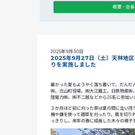
概要・会長
2025年9月30日
2025年9月27日（土）天林
りを実施しました
暑かった夏もようやく落ち着いて、だんだ
㈱、立山町役場、㈱大江鐵工、日鉄物産㈱、
陸電力㈱、㈱不二越などから25名に参加い
２か月ほど前に刈った草は夏の間に生い茂
機や鎌を使って雑草を刈ったり、蔦を切り
っきりし、来年の春に成長した木々の様子