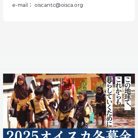
e-mail： oiscantc@oisca.org