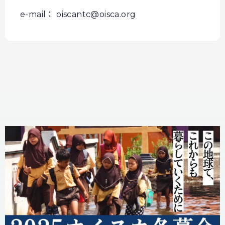
e-mail： oiscantc@oisca.org