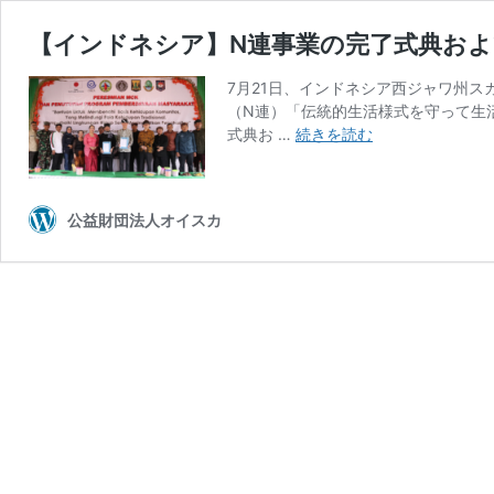
【インドネシア】N連事業の完了式典お
7月21日、インドネシア西ジャワ州
（N連）「伝統的生活様式を守って生
【イ
式典お …
続きを読む
ン
ド
ネ
公益財団法人オイスカ
シ
ア】
N
連
事
業
の
完
了
式
典
お