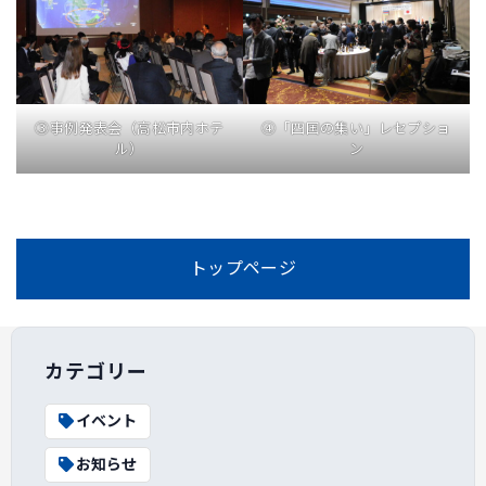
③事例発表会（高松市内ホテ
④「四国の集い」レセプショ
ル）
ン
トップページ
カテゴリー
イベント
お知らせ