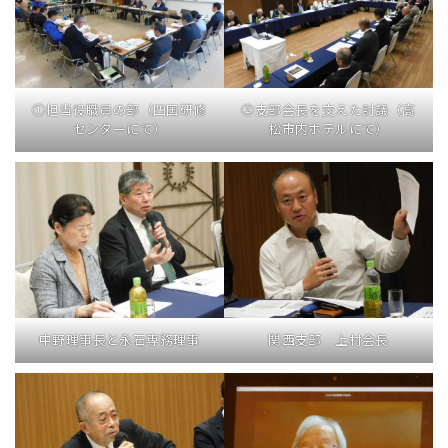
①担当役職員の部（四国研修
②支部会長を交えた討議（高
センターにて）
松市内ホテルにて）
中野理事長と永石専務理事
関西支部 上村会長