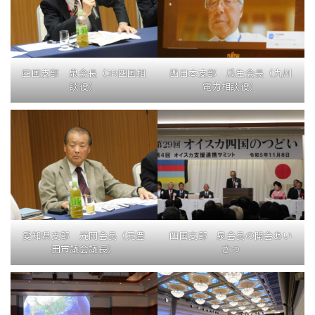
四国支部 泉会長（JR四国相
西日本支部 瓜生会長（九州
談役）
電力相談役）
愛知県支部 光岡会長（元豊
四国支部 泉会長の開会あい
田市議会議長）
さつ