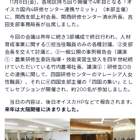
11月8日(金)、各地区持ち回り開催で4年目となる「オ
イスカ国内4研修センター連携サミット」（本部主催）
に、関西支部上村会長、関西研修センター清水所長、吉
田支部事務局長が出席しました。
今回の会議は昨年に続き3部構成で終日行われ、人材
育成事業に関する①担当役職員のみの各種討議、②支部
会長を交えて討議と、③一般公開の事例報告会（講演
①：農業研修生委託指導・技能実習生受入を四半世紀続
けていただいている竹内農場社長、講演②：研修生OB
との連携に関して、四国研修センターのマレーシア人女
性職員）、それに④四国支部主催の「四国の集い」とし
てレセプションが開催され、約200名が参加しました。
当日の内容は、後日オイスカHPなどで報告されます。
来年は大阪開催に決まりました。