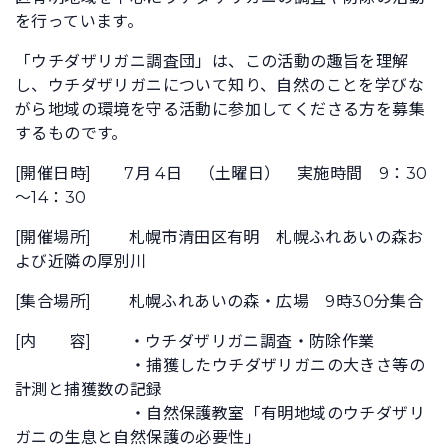
を行っています。
「ウチダザリガニ調査団」は、この活動の趣旨を理解
し、ウチダザリガニについて知り、自然のことを学びな
がら地域の環境を守る活動に参加してくださる方を募集
するものです。
[開催日時] 7月 4日 （土曜日） 実施時間 9：30
～14：30
[開催場所] 札幌市清田区有明 札幌ふれあいの森お
よび近隣の厚別川
[集合場所] 札幌ふれあいの森・広場 9時30分集合
[内 容] ・ウチダザリガニ調査・防除作業
・捕獲したウチダザリガニの大きさ等の
計測と捕獲数の記録
・自然保護教室「有明地域のウチダザリ
ガニの生息と自然保護の必要性」