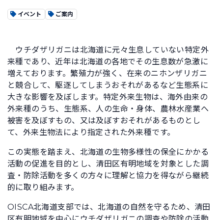
イベント
ご案内
ウチダザリガニは北海道に元々生息していない特定外
来種であり、近年は北海道の各地でその生息数が急激に
増えております。繁殖力が強く、在来のニホンザリガニ
と競合して、駆逐してしまうおそれがあるなど生態系に
大きな影響を及ぼします。特定外来生物は、海外由来の
外来種のうち、生態系、人の生命・身体、農林水産業へ
被害を及ぼすもの、又は及ぼすおそれがあるものとし
て、外来生物法により指定された外来種です。
この実態を踏まえ、北海道の生物多様性の保全にかかる
活動の促進を目的とし、清田区有明地域を対象とした調
査・防除活動を多くの方々に理解と協力を得ながら継続
的に取り組みます。
OISCA北海道支部では、北海道の自然を守るため、清田
区有明地域を中心にウチダザリガニの調査や防除の活動