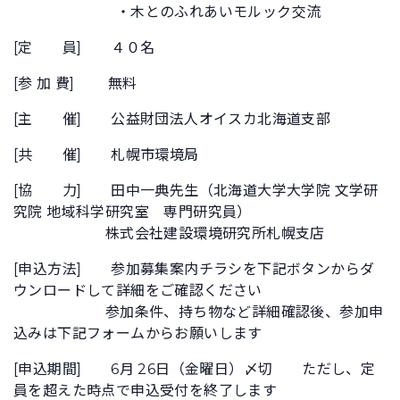
・木とのふれあいモルック交流
[定 員] ４０名
[参 加 費] 無料
[主 催] 公益財団法人オイスカ北海道支部
[共 催] 札幌市環境局
[協 力] 田中一典先生（北海道大学大学院 文学研
究院 地域科学研究室 専門研究員）
株式会社建設環境研究所札幌支店
[申込方法] 参加募集案内チラシを下記ボタンからダ
ウンロードして詳細をご確認ください
参加条件、持ち物など詳細確認後、参加申
込みは下記フォームからお願いします
[申込期間] 6月 26日（金曜日）〆切 ただし、定
員を超えた時点で申込受付を終了します