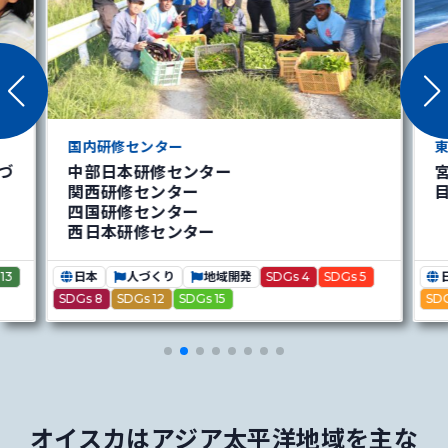
国内研修センター
づ
中部日本研修センター
関西研修センター
四国研修センター
西日本研修センター
13
日本
人づくり
地域開発
SDGs 4
SDGs 5
SDGs 8
SDGs 12
SDGs 15
SDG
オイスカはアジア太平洋地域を主な