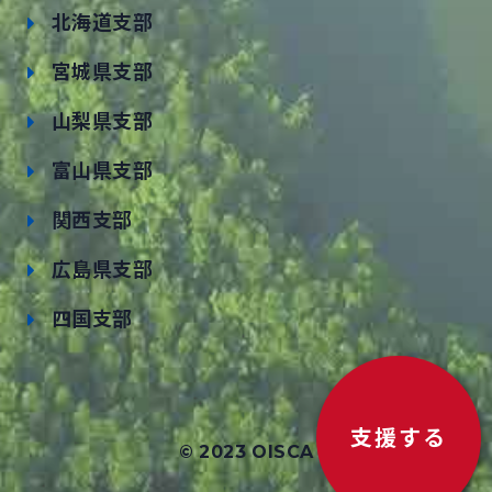
北海道支部
宮城県支部
山梨県支部
富山県支部
関西支部
広島県支部
四国支部
支援する
© 2023 OISCA